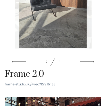
2
4
Frame 2.0
frame-studio.ru/#rec715 916 135